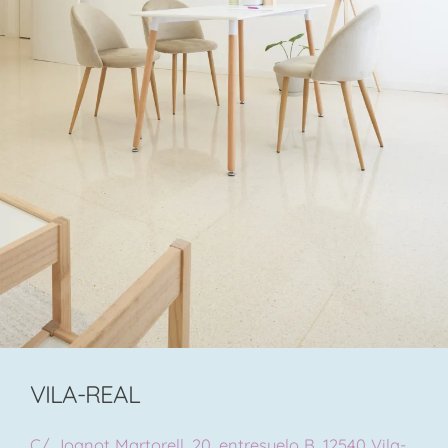
VILA-REAL
C/ Joanot Martorell, 20, entresuelo B, 12540 Vila-