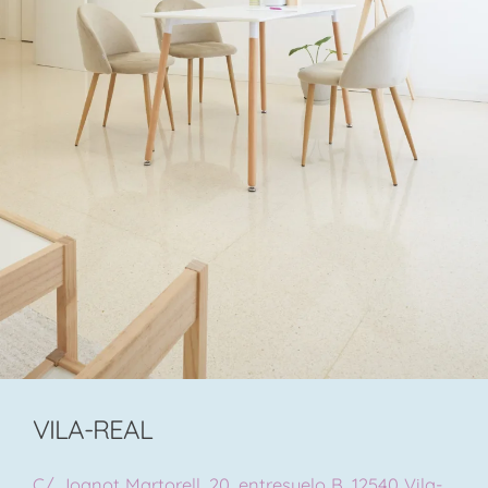
VILA-REAL
C/ Joanot Martorell, 20, entresuelo B, 12540 Vila-