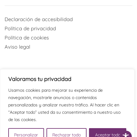
Declaración de accesibilidad
Política de privacidad
Política de cookies
Aviso legal
Valoramos tu privacidad
Redes sociales
Usamos cookies para mejorar su experiencia de
navegación, mostrarle anuncios o contenidos
@psicaraoficial
personalizados y analizar nuestro tráfico. Al hacer clic en
“Aceptar todo” usted da su consentimiento a nuestro uso
@PSICARAoficial
de las cookies.
@psicaraoficial
Psicara
Personalizar
Rechazar todo
Aceptar todo