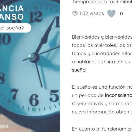
Tiempo de lectura:
3
minu
1132 visitas
0
Bienvenidos y bienvenidas
todos los miércoles, los 
temas y curiosidades rela
a hablar sobre una de las
sueño
.
El sueño es una función n
un periodo de
inconscien
regenerativos y hormonale
nueva información obteni
En cuanto al funcionamien