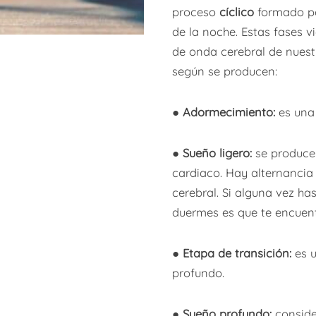
proceso
cíclico
formado po
de la noche. Estas fases 
de onda cerebral de nuest
según se producen:
●
Adormecimiento:
es una 
●
Sueño ligero:
se produce
cardiaco. Hay alternancia
cerebral. Si alguna vez ha
duermes es que te encuent
●
Etapa de transición:
es 
profundo.
●
Sueño profundo:
consid