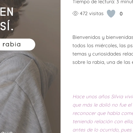
Tiempo de lectura:
3
minu
472 visitas
0
Bienvenidos y bienvenidas
todos los miércoles, las 
temas y curiosidades rela
sobre la rabia, una de la
Hace unos años Silvia vivi
que más le dolió no fue el
reconocer que había come
teniendo relación con ella,
antes de lo ocurrido, pues