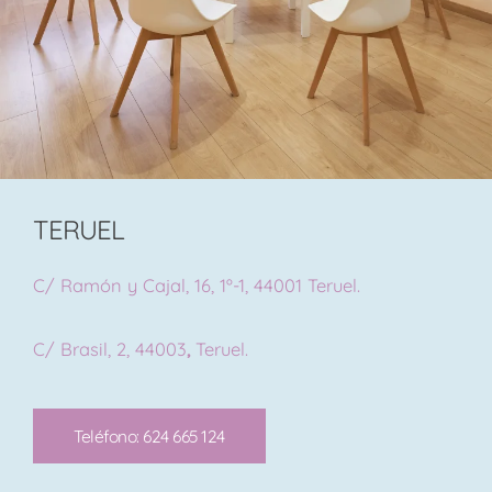
TERUEL
C/ Ramón y Cajal, 16, 1º-1, 44001 Teruel.
C/ Brasil, 2, 44003
,
Teruel.
Teléfono: 624 665 124