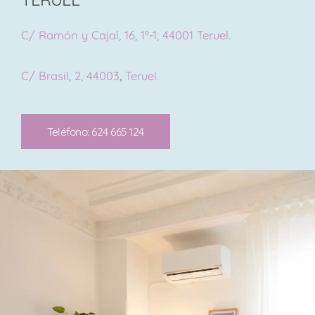
C/ Ramón y Cajal, 16, 1º-1, 44001 Teruel.
C/ Brasil, 2, 44003
,
Teruel.
Teléfono: 624 665 124