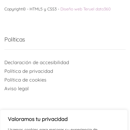
Copyright© - HTML5 y CSS3 -
Diseño web Teruel dato360
Políticas
Declaración de accesibilidad
Política de privacidad
Política de cookies
Aviso legal
Valoramos tu privacidad
Redes sociales
Usamos cookies para mejorar su experiencia de