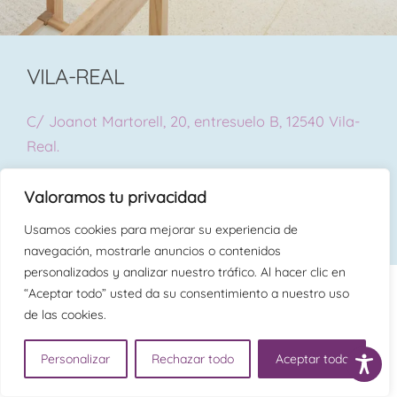
VILA-REAL
C/ Joanot Martorell, 20, entresuelo B, 12540 Vila-
Real.
Valoramos tu privacidad
Teléfono: 624 665 124
Usamos cookies para mejorar su experiencia de
navegación, mostrarle anuncios o contenidos
personalizados y analizar nuestro tráfico. Al hacer clic en
“Aceptar todo” usted da su consentimiento a nuestro uso
info@psicara.com
de las cookies.
Personalizar
Rechazar todo
Aceptar todo