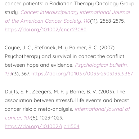
cancer patients: a Radiation Therapy Oncology Group
study.
Cancer: Interdisciplinary International Journal
of the American Cancer Society, 110
(11), 2568-2575.
https://doi.org/10.1002/cncr.23080
Coyne, J. C., Stefanek, M. y Palmer, S. C. (2007).
Psychotherapy and survival in cancer: the conflict
between hope and evidence.
Psychological bulletin,
133
(3), 367.
https://doi.org/10.1037/0033-2909.133.3.367
Duijts, S. F., Zeegers, M. P. y Borne, B. V. (2003). The
association between stressful life events and breast
cancer risk: a meta‐analysis.
International journal of
cancer, 107
(6), 1023-1029.
https://doi.org/10.1002/ijc.11504