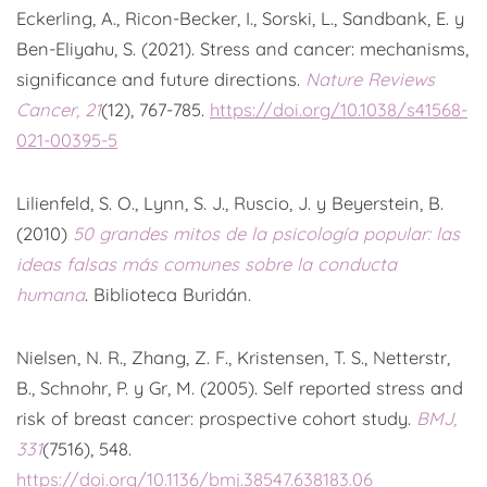
Eckerling, A., Ricon-Becker, I., Sorski, L., Sandbank, E. y
Ben-Eliyahu, S. (2021). Stress and cancer: mechanisms,
significance and future directions.
Nature Reviews
Cancer, 21
(12), 767-785.
https://doi.org/10.1038/s41568-
021-00395-5
Lilienfeld, S. O., Lynn, S. J., Ruscio, J. y Beyerstein, B.
(2010)
50 grandes mitos de la psicología popular: las
ideas falsas más comunes sobre la conducta
humana
. Biblioteca Buridán.
Nielsen, N. R., Zhang, Z. F., Kristensen, T. S., Netterstr,
B., Schnohr, P. y Gr, M. (2005). Self reported stress and
risk of breast cancer: prospective cohort study.
BMJ,
331
(7516), 548.
https://doi.org/10.1136/bmj.38547.638183.06