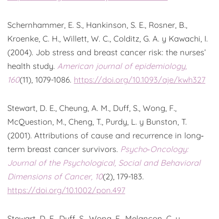
Schernhammer, E. S., Hankinson, S. E., Rosner, B.,
Kroenke, C. H., Willett, W. C., Colditz, G. A. y Kawachi, I.
(2004). Job stress and breast cancer risk: the nurses’
health study.
American journal of epidemiology,
160
(11), 1079-1086.
https://doi.org/10.1093/aje/kwh327
Stewart, D. E., Cheung, A. M., Duff, S., Wong, F.,
McQuestion, M., Cheng, T., Purdy, L. y Bunston, T.
(2001). Attributions of cause and recurrence in long‐
term breast cancer survivors.
Psycho‐Oncology:
Journal of the Psychological, Social and Behavioral
Dimensions of Cancer, 10
(2), 179-183.
https://doi.org/10.1002/pon.497
Stewart, D. E., Duff, S., Wong, F., Melancon, C. y