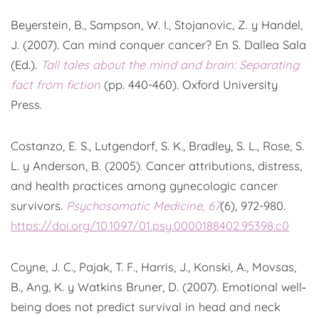
Beyerstein, B., Sampson, W. I., Stojanovic, Z. y Handel,
J. (2007). Can mind conquer cancer? En S. Dallea Sala
(Ed.).
Tall tales about the mind and brain: Separating
fact from fiction
(pp. 440-460). Oxford University
Press.
Costanzo, E. S., Lutgendorf, S. K., Bradley, S. L., Rose, S.
L. y Anderson, B. (2005). Cancer attributions, distress,
and health practices among gynecologic cancer
survivors.
Psychosomatic Medicine, 67
(6), 972-980.
https://doi.org/10.1097/01.psy.0000188402.95398.c0
Coyne, J. C., Pajak, T. F., Harris, J., Konski, A., Movsas,
B., Ang, K. y Watkins Bruner, D. (2007). Emotional well‐
being does not predict survival in head and neck